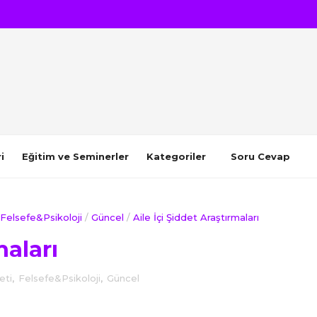
i
Eğitim ve Seminerler
Kategoriler
Soru Cevap
Felsefe&Psikoloji
/
Güncel
/
Aile İçi Şiddet Araştırmaları
maları
eti
,
Felsefe&Psikoloji
,
Güncel