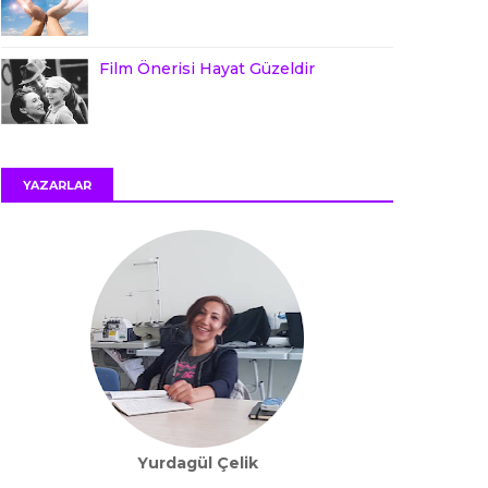
Film Önerisi Hayat Güzeldir
YAZARLAR
Yurdagül Çelik