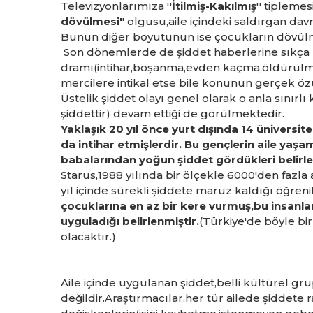
Televizyonlarımıza ''
İtilmiş-Kakılmış
'' tipleme
dövülmesi'
' olgusu,aile içindeki saldırgan da
Bunun diğer boyutunun ise çocukların dövülm
Son dönemlerde de şiddet haberlerine sıkça ra
dramı(intihar,boşanma,evden kaçma,öldürülme
mercilere intikal etse bile konunun gerçek ö
Üstelik şiddet olayı genel olarak o anla sınırl
şiddettir) devam ettiği de görülmektedir.
Yaklaşık 20 yıl önce yurt dışında 14 üniversi
da intihar etmişlerdir. Bu gençlerin aile yaş
babalarından yoğun şiddet gördükleri belirle
Starus,1988 yılında bir ölçekle 6000'den fazla 
yıl içinde sürekli şiddete maruz kaldığı öğrenil
çocuklarına en az bir kere vurmuş,bu insanlar
uyguladığı belirlenmiştir.
(Türkiye'de böyle bi
olacaktır.)
Aile içinde uygulanan şiddet,belli kültürel gru
değildir.Araştırmacılar,her tür ailede şiddete 