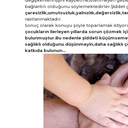
değişkenlerin(işini kaybetme,istenmeyen gebeli
bağlantılı olduğunu söylemektedirler.Şiddet 
çaresizlik,umutsuzluk,yalnızlık,değersizlik,
rastlanmaktadır.
Sonuç olarak konuyu şöyle toparlamak istiyo
çocukların ilerleyen yıllarda sorun çözmek i
bulunmuştur.Bu nedenle şiddeti küçümsemeyi
sağlıklı olduğunu düşünmeyin,daha sağlıklı ç
katkıda bulunun...