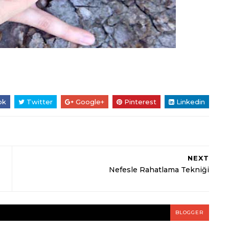
ok
Twitter
Google+
Pinterest
Linkedin
NEXT
Nefesle Rahatlama Tekniği
BLOGGER