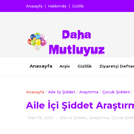
Anasayfa
Hakkımda
Gizlilik
Anasayfa
Arşiv
Gizlilik
Ziyaretçi Defter
Anasayfa
/
Aile İçi Şiddet
/
Araştırma
/
Çocuk Şiddeti
/
Aile İçi Şiddet Araştır
Mart 16, 2021
-
Aile İçi Şiddet
,
Araştırma
,
Çocuk Şidd