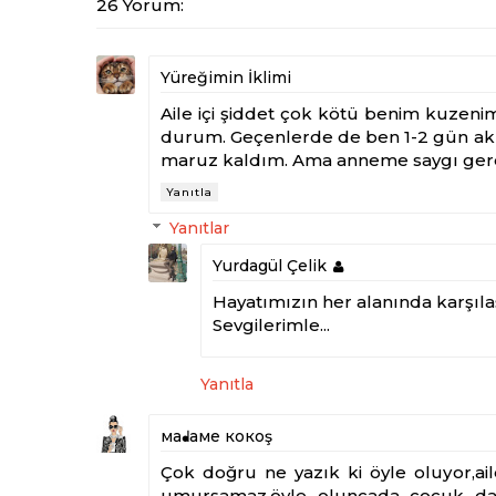
26 Yorum:
Yüreğimin İklimi
Aile içi şiddet çok kötü benim kuzenim
durum. Geçenlerde de ben 1-2 gün akra
maruz kaldım. Ama anneme saygı ger
Yanıtla
Yanıtlar
Yurdagül Çelik
Hayatımızın her alanında karşıla
Sevgilerimle...
Yanıtla
мaᖱaмe кoкoş
Çok doğru ne yazık ki öyle oluyor,ai
umursamaz,öyle oluncada çocuk da h