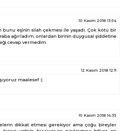
10 Kasım 2018 13:54
 bunu eşinin silah çekmesi ile yaşadı. Çok kötü bir
ba ağırladım, onlardan birinin duygusal şiddetine
eği cevap vermedim.
12 Kasım 2018 12:11
şıyoruz maalesef :(
10 Kasım 2018 14:35
lelerin dikkat etmesi gerekiyor ama çoğu bireyler
ırçın yetişip büyüyor,ne paylaşmayı biliyor ne