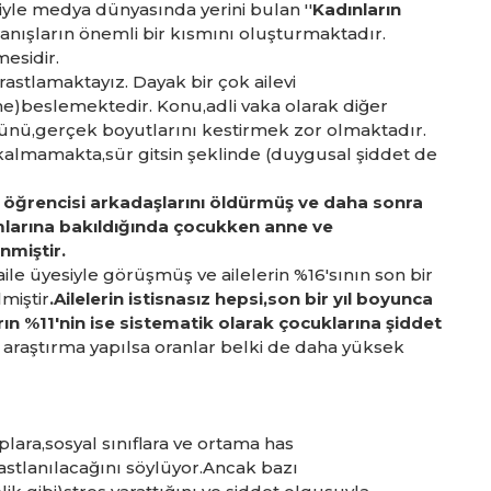
siyle medya dünyasında yerini bulan ''
Kadınların
vranışların önemli bir kısmını oluşturmaktadır.
esidir.
stlamaktayız. Dayak bir çok ailevi
)beslemektedir. Konu,adli vaka olarak diğer
zünü,gerçek boyutlarını kestirmek zor olmaktadır.
ı kalmamakta,sür gitsin şeklinde (duygusal şiddet de
te öğrencisi arkadaşlarını öldürmüş ve daha sonra
amlarına bakıldığında çocukken anne ve
nmiştir.
aile üyesiyle görüşmüş ve ailelerin %16'sının son bir
miştir
.Ailelerin istisnasız hepsi,son bir yıl boyunca
ın %11'nin ise sistematik olarak çocuklarına şiddet
r araştırma yapılsa oranlar belki de daha yüksek
plara,sosyal sınıflara ve ortama has
rastlanılacağını söylüyor.Ancak bazı