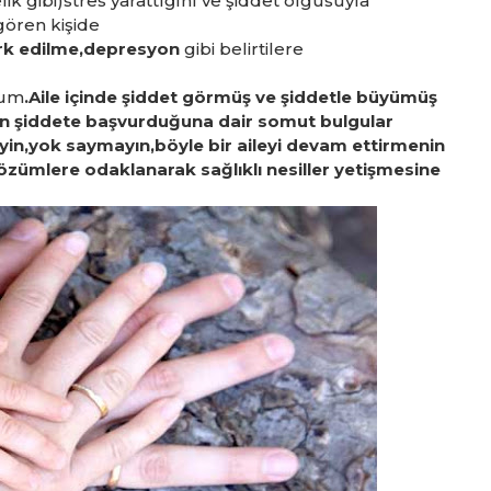
k gibi)stres yarattığını ve şiddet olgusuyla
gören kişide
terk edilme,depresyon
gibi belirtilere
rum
.Aile içinde şiddet görmüş ve şiddetle büyümüş
çin şiddete başvurduğuna dair somut bulgular
n,yok saymayın,böyle bir aileyi devam ettirmenin
özümlere odaklanarak sağlıklı nesiller yetişmesine