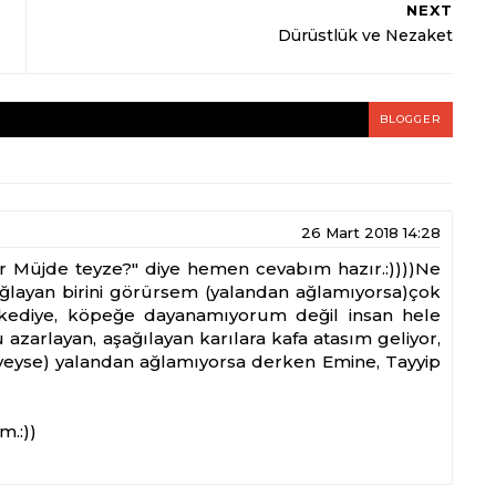
NEXT
Dürüstlük ve Nezaket
BLOGGER
26 Mart 2018 14:28
er Müjde teyze?" diye hemen cevabım hazır.:))))Ne
 Ağlayan birini görürsem (yalandan ağlamıyorsa)çok
n kediye, köpeğe dayanamıyorum değil insan hele
azarlayan, aşağılayan karılara kafa atasım geliyor,
niyeyse) yalandan ağlamıyorsa derken Emine, Tayyip
m.:))