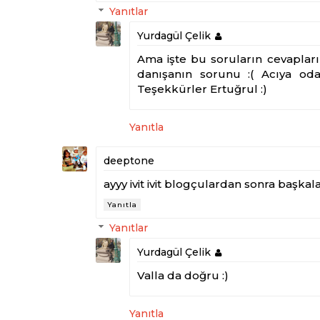
Yanıtlar
Yurdagül Çelik
Ama işte bu soruların cevapları
danışanın sorunu :( Acıya od
Teşekkürler Ertuğrul :)
Yanıtla
deeptone
ayyy ivit ivit blogçulardan sonra başkala
Yanıtla
Yanıtlar
Yurdagül Çelik
Valla da doğru :)
Yanıtla