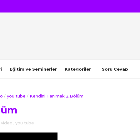
i
Eğitim ve Seminerler
Kategoriler
Soru Cevap
eo
/
you tube
/
Kendini Tanımak 2.Bölüm
ölüm
,
video
,
you tube