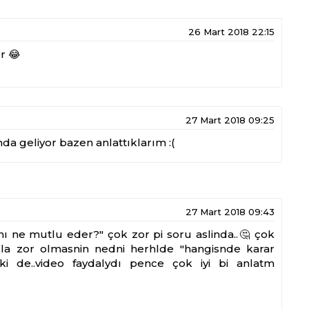
26 Mart 2018 22:15
r 😂
27 Mart 2018 09:25
nda geliyor bazen anlattıklarım :(
27 Mart 2018 09:43
anı ne mutlu eder?" çok zor pi soru aslinda..🤔 çok
a zor olmasnin nedni herhlde "hangisnde karar
ki de..video faydalydı pence çok iyi bi anlatm