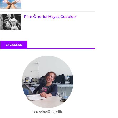
Film Önerisi Hayat Güzeldir
YAZARLAR
Yurdagül Çelik