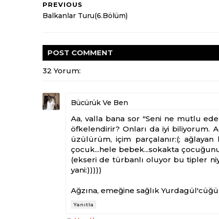
PREVIOUS
Balkanlar Turu(6.Bölüm)
POST
COMMENT
32 Yorum:
Bücürük Ve Ben
Aa, valla bana sor "Seni ne mutlu ed
öfkelendirir? Onları da iyi biliyorum.
üzülürüm, içim parçalanır:(; ağlaya
çocuk...hele bebek...sokakta çocuğunu 
(ekseri de türbanlı oluyor bu tipler 
yani:)))))
Ağzına, emeğine sağlık Yurdagül'cüğü
Yanıtla