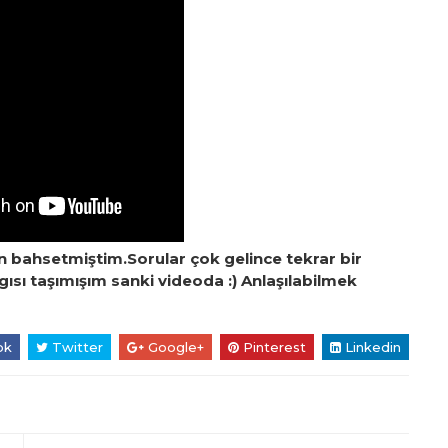
n bahsetmiştim.Sorular çok gelince tekrar bir
sı taşımışım sanki videoda :) Anlaşılabilmek
ok
Twitter
Google+
Pinterest
Linkedin