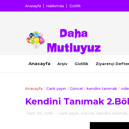
Anasayfa
Hakkımda
Gizlilik
Anasayfa
Arşiv
Gizlilik
Ziyaretçi Defter
Anasayfa
/
Canlı yayın
/
Güncel
/
kendini tanımak
/
vid
Kendini Tanımak 2.B
Mart 26, 2018
-
Canlı yayın
,
Güncel
,
kendini tanımak