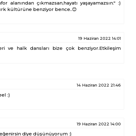
onfor alanından çıkmazsan,hayatı yaşayamazsın." :)
 türk kültürüne benziyor bence..😊
19 Haziran 2022 14:01
eri ve halk dansları bize çok benziyor.Etkileşim
14 Haziran 2022 21:46
el :)
19 Haziran 2022 14:00
Beğenirsin diye düşünüyorum :)