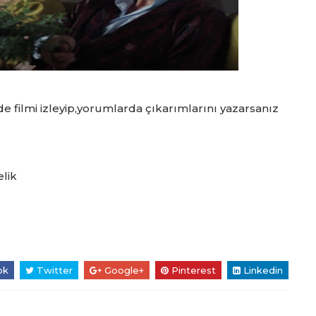
 de filmi izleyip,yorumlarda çıkarımlarını yazarsanız
lik
ok
Twitter
Google+
Pinterest
Linkedin