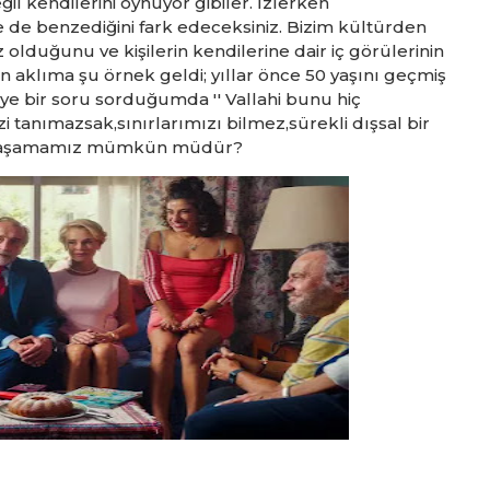
il kendilerini oynuyor gibiler. İzlerken
e de benzediğini fark edeceksiniz. Bizim kültürden
z olduğunu ve kişilerin kendilerine dair iç görülerinin
klıma şu örnek geldi; yıllar önce 50 yaşını geçmiş
iye bir soru sorduğumda '' Vallahi bunu hiç
 tanımazsak,sınırlarımızı bilmez,sürekli dışsal bir
t yaşamamız mümkün müdür?