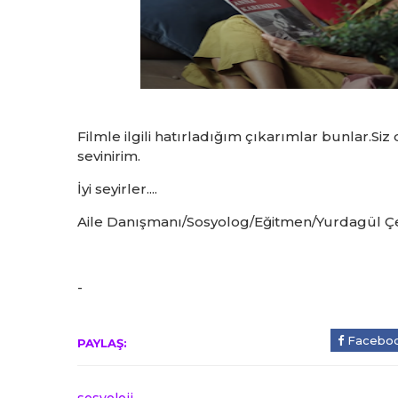
Filmle ilgili hatırladığım çıkarımlar bunlar.Siz
sevinirim.
İyi seyirler....
Aile Danışmanı/Sosyolog/Eğitmen/Yurdagül Çe
-
Facebo
PAYLAŞ: