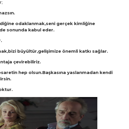
r;
mazsın.
ediğine odaklanmak,seni gerçek kimliğine
inde sonunda kabul eder.
.
k,bizi büyültür,gelişimize önemli katkı sağlar.
taja çevirebiliriz.
esaretin hep olsun.Başkasına yaslanmadan kendi
rsin.
oktur.