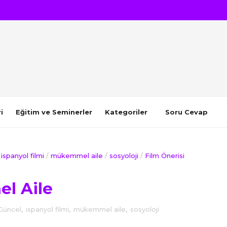
i
Eğitim ve Seminerler
Kategoriler
Soru Cevap
ispanyol filmi
/
mükemmel aile
/
sosyoloji
/
Film Önerisi
l Aile
Güncel
,
ispanyol filmi
,
mükemmel aile
,
sosyoloji