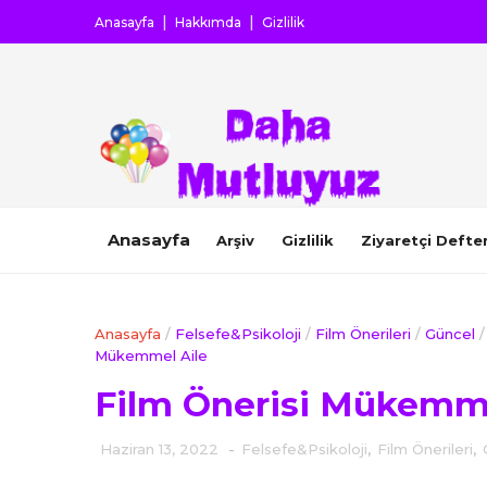
Anasayfa
Hakkımda
Gizlilik
Anasayfa
Arşiv
Gizlilik
Ziyaretçi Defter
Anasayfa
/
Felsefe&Psikoloji
/
Film Önerileri
/
Güncel
/
Mükemmel Aile
Film Önerisi Mükemme
Haziran 13, 2022
-
Felsefe&Psikoloji
,
Film Önerileri
,