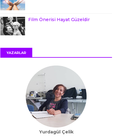
Film Önerisi Hayat Güzeldir
YAZARLAR
Yurdagül Çelik