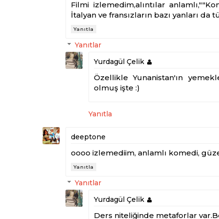
Filmi izlemedim,alıntılar anlamlı,""K
İtalyan ve fransızların bazı yanları da
Yanıtla
Yanıtlar
Yurdagül Çelik
Özellikle Yunanistan'ın yemekl
olmuş işte :)
Yanıtla
deeptone
oooo izlemediim, anlamlı komedi, güze
Yanıtla
Yanıtlar
Yurdagül Çelik
Ders niteliğinde metaforlar var.