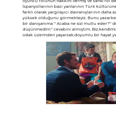
oyuncu rolünün hakkını vermiş ve sanki rol değ
İspanyollarının bazı yanlarının Türk kültürün
farklı olarak yargılayıcı davranışlarının daha a
yüksek olduğunu görmekteyiz. Bunu yazarken a
bir danışanıma '' Acaba ne sizi mutlu eder?'' d
düşünmedim.'' cevabını almıştım. Biz,kendimizi
odak üzerinden yaşarsak,doyumlu bir haya