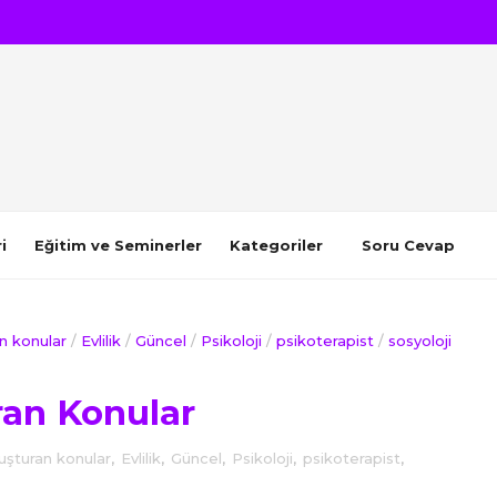
i
Eğitim ve Seminerler
Kategoriler
Soru Cevap
an konular
/
Evlilik
/
Güncel
/
Psikoloji
/
psikoterapist
/
sosyoloji
ran Konular
luşturan konular
,
Evlilik
,
Güncel
,
Psikoloji
,
psikoterapist
,