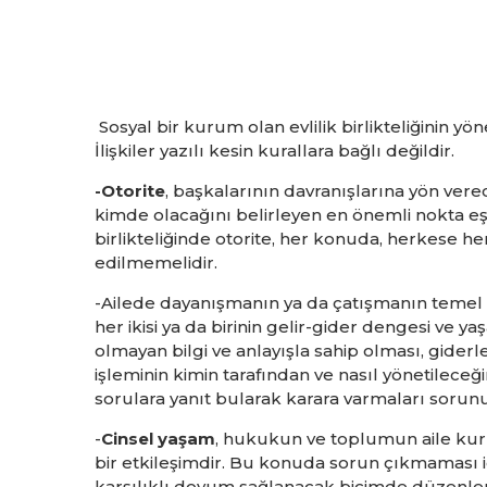
Sosyal bir kurum olan evlilik birlikteliğinin y
İlişkiler yazılı kesin kurallara bağlı değildir.
-Otorite
, başkalarının davranışlarına yön vere
kimde olacağını belirleyen en önemli nokta eşleri
birlikteliğinde otorite, her konuda, herkese he
edilmemelidir.
-Ailede dayanışmanın ya da çatışmanın temel 
her ikisi ya da birinin gelir-gider dengesi ve
olmayan bilgi ve anlayışla sahip olması, gider
işleminin kimin tarafından ve nasıl yönetileceği
sorulara yanıt bularak karara varmaları sorun
-
Cinsel yaşam
, hukukun ve toplumun aile kur
bir etkileşimdir. Bu konuda sorun çıkmaması için
karşılıklı doyum sağlanacak biçimde düzenle