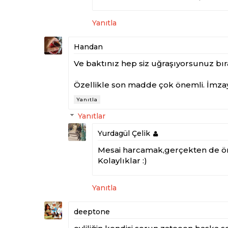
Yanıtla
Handan
Ve baktınız hep siz uğraşıyorsunuz bıra
Özellikle son madde çok önemli. İmzay
Yanıtla
Yanıtlar
Yurdagül Çelik
Mesai harcamak,gerçekten de ön
Kolaylıklar :)
Yanıtla
deeptone