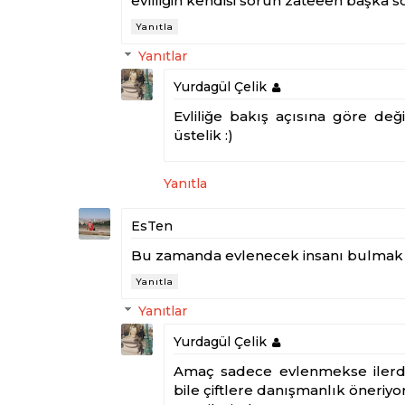
evliliğin kendisi sorun zateeen başka s
Yanıtla
Yanıtlar
Yurdagül Çelik
Evliliğe bakış açısına göre de
üstelik :)
Yanıtla
EsTen
Bu zamanda evlenecek insanı bulmak 
Yanıtla
Yanıtlar
Yurdagül Çelik
Amaç sadece evlenmekse ilerde 
bile çiftlere danışmanlık öneriyo