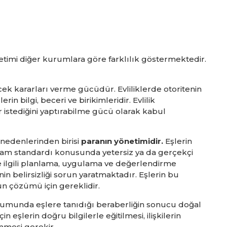
önetimi diğer kurumlara göre farklılık göstermektedir.
cek kararları verme gücüdür. Evliliklerde otoritenin
n bilgi, beceri ve birikimleridir. Evlilik
r istediğini yaptırabilme gücü olarak kabul
nedenlerinden birisi
paranın yönetimidir.
Eşlerin
 yaşam standardı konusunda yetersiz ya da gerçekçi
le ilgili planlama, uygulama ve değerlendirme
nin belirsizliği sorun yaratmaktadır. Eşlerin bu
un çözümü için gereklidir.
umunda eşlere tanıdığı beraberliğin sonucu doğal
 eşlerin doğru bilgilerle eğitilmesi, ilişkilerin
nmesi gerekir.