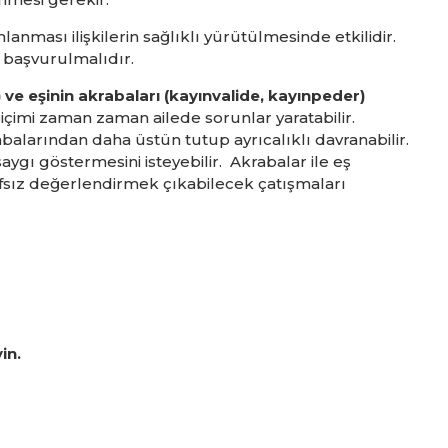
mlanması ilişkilerin sağlıklı yürütülmesinde etkilidir.
başvurulmalıdır.
 ve eşinin akrabaları (kayınvalide, kayınpeder)
n biçimi zaman zaman ailede sorunlar yaratabilir.
abalarından daha üstün tutup ayrıcalıklı davranabilir.
ygı göstermesini isteyebilir. Akrabalar ile eş
afsız değerlendirmek çıkabilecek çatışmaları
yin.