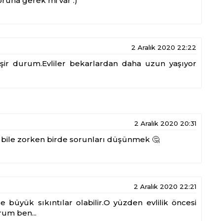
oruna gerek mi var :)
2 Aralık 2020 22:22
ğişir durum.Evliler bekarlardan daha uzun yaşıyor
2 Aralık 2020 20:31
bile zorken birde sorunları düşünmek 🤔
2 Aralık 2020 22:21
büyük sıkıntılar olabilir.O yüzden evlilik öncesi
rum ben...