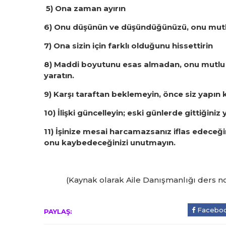
5) Ona zaman ayırın
6) Onu düşünün ve düşündüğünüzü, onu mutlu 
7) Ona sizin için farklı olduğunu hissettirin
8) Maddi boyutunu esas almadan, onu mutlu e
yaratın.
9) Karşı taraftan beklemeyin, önce siz yapın ki 
10) İlişki güncelleyin; eski günlerde gittiğiniz y
11) İşinize mesai harcamazsanız iflas edeceğin
onu kaybedeceğinizi unutmayın.
(Kaynak olarak Aile Danışmanlığı ders notla
Facebo
PAYLAŞ: