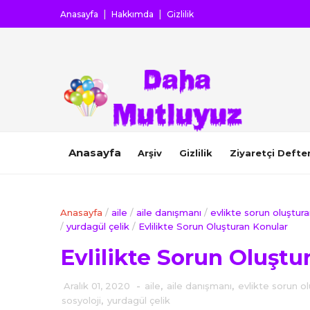
Anasayfa
Hakkımda
Gizlilik
Anasayfa
Arşiv
Gizlilik
Ziyaretçi Defter
Anasayfa
/
aile
/
aile danışmanı
/
evlikte sorun oluştur
/
yurdagül çelik
/
Evlilikte Sorun Oluşturan Konular
Evlilikte Sorun Oluştu
Aralık 01, 2020
-
aile
,
aile danışmanı
,
evlikte sorun o
sosyoloji
,
yurdagül çelik