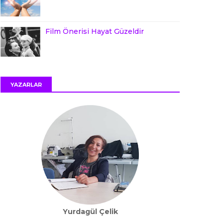
Film Önerisi Hayat Güzeldir
YAZARLAR
Yurdagül Çelik