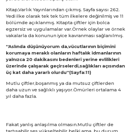
Kitap,Varlık Yayınlarından çıkmış. Sayfa sayısı 262.
Yedi ilke olarak tek tek tüm ilkelere değinilmiş ve 11
bölümde açıklanmış. Kitapta çiftler için bolca
egzersiz ve uygulamalar var.Örnek olaylar ve örnek
vakalarla da konunun iyice kavranması sağlanılmış.
''Aslında düşünüyorum da,vücutlarının biçimini
korumaya meraklı olanların haftalık idmanlarının
yalnızca 20 dakikasını bedenleri yerine evlilikleri
üzerinde çalışarak geçirselerdi,sağlıkları açısından
üç kat daha yararlı olurdu''(Sayfa:11)
Mutlu çiftler,boşanmış ya da mutsuz çiftlerden
daha uzun ve sağlıklı yaşıyor.Ömürleri ortalama 4
yıl daha fazla.
Fakat yanlış anlaşılma olmasın.Mutlu çiftler de
tartışabilir,ses yükseltebilir belki ama bu durum