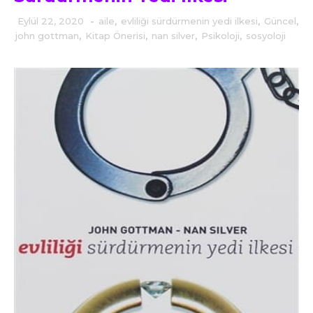
Eylül 22, 2020
-
aile
,
evliliği sürdürmenin yedi ilkesi
,
Güncel
,
john gottman
,
Kitap Önerisi
,
nan silver
,
Psikoloji
,
sosyoloji