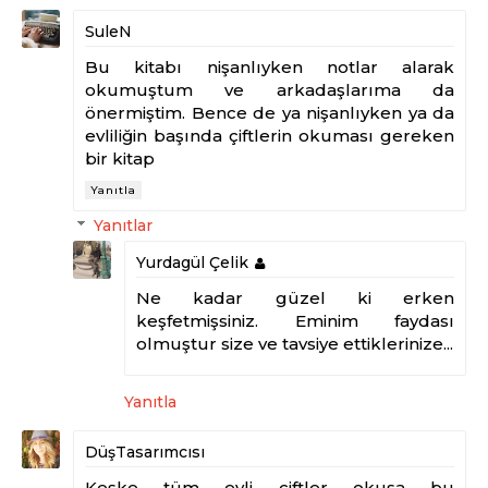
SuleN
Bu kitabı nişanlıyken notlar alarak
okumuştum ve arkadaşlarıma da
önermiştim. Bence de ya nişanlıyken ya da
evliliğin başında çiftlerin okuması gereken
bir kitap
Yanıtla
Yanıtlar
Yurdagül Çelik
Ne kadar güzel ki erken
keşfetmişsiniz. Eminim faydası
olmuştur size ve tavsiye ettiklerinize...
Yanıtla
DüşTasarımcısı
Keşke tüm evli ciftler okusa bu