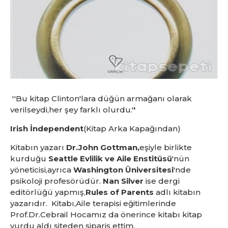
''Bu kitap Clinton'lara düğün armağanı olarak
verilseydi,her şey farklı olurdu.'
'
Irish İndependent
(Kitap Arka Kapağından)
Kitabın yazarı
Dr.John Gottman,
eşiyle birlikte
kurduğu
Seattle Evlilik ve Aile Enstitüsü
'nün
yöneticisi,ayrıca
Washington Üniversitesi
'nde
psikoloji profesörüdür.
Nan Silver
ise dergi
editörlüğü yapmış,
Rules of Parents
adlı kitabın
yazarıdır. Kitabı,Aile terapisi eğitimlerinde
Prof.Dr.Cebrail Hocamız da önerince kitabı kitap
yurdu aldı siteden sipariş ettim.