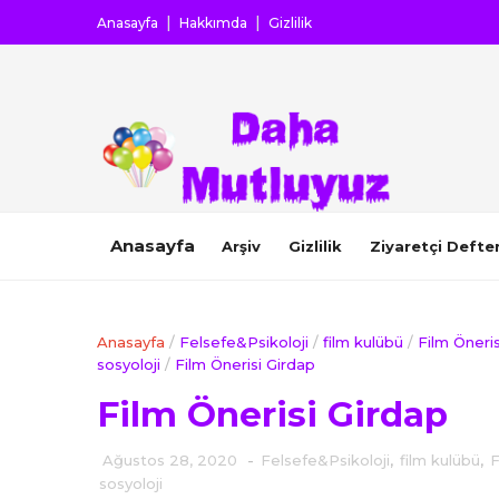
Anasayfa
Hakkımda
Gizlilik
Anasayfa
Arşiv
Gizlilik
Ziyaretçi Defter
Anasayfa
/
Felsefe&Psikoloji
/
film kulübü
/
Film Öneris
sosyoloji
/
Film Önerisi Girdap
Film Önerisi Girdap
Ağustos 28, 2020
-
Felsefe&Psikoloji
,
film kulübü
,
F
sosyoloji