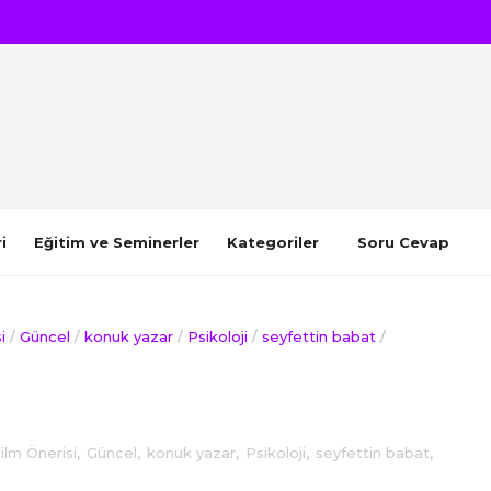
i
Eğitim ve Seminerler
Kategoriler
Soru Cevap
i
/
Güncel
/
konuk yazar
/
Psikoloji
/
seyfettin babat
/
ilm Önerisi
,
Güncel
,
konuk yazar
,
Psikoloji
,
seyfettin babat
,