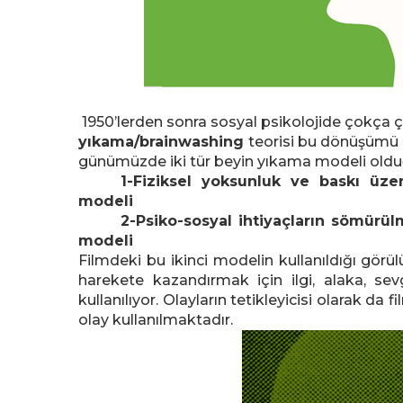
1950’lerden sonra sosyal psikolojide çokça ça
yıkama/brainwashing
teorisi bu dönüşümü a
günümüzde iki tür beyin yıkama modeli olduğu
1-Fiziksel yoksunluk ve baskı üz
modeli
2-Psiko-sosyal ihtiyaçların sömürü
modeli
Filmdeki bu ikinci modelin kullanıldığı görü
harekete kazandırmak için ilgi, alaka, sevgi
kullanılıyor. Olayların tetikleyicisi olarak da f
olay kullanılmaktadır.