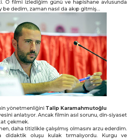
i. O filmi izlediğim günü ve hapishane avlusunda
y be dedim, zaman nasıl da akıp gitmiş…
min yönetmenliğini
Talip Karamahmutoğlu
esini anlatıyor. Ancak filmin asıl sorunu, din-siyaset
ikkat çekmek.
men, daha titizlikle çalışılmış olmasını arzu ederdim.
la didaktik oluşu kulak tırmalıyordu. Kurgu ve