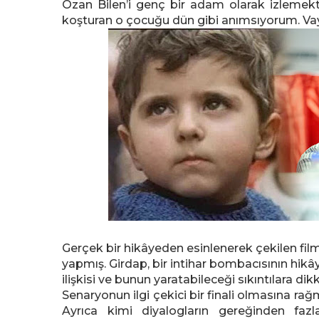
Ozan Bilen’i genç bir adam olarak izlemekt
koşturan o çocuğu dün gibi anımsıyorum. Va
Gerçek bir hikâyeden esinlenerek çekilen fil
yapmış. Girdap, bir intihar bombacısının hikây
ilişkisi ve bunun yaratabileceği sıkıntılara d
Senaryonun ilgi çekici bir finali olmasına rağ
Ayrıca kimi diyalogların gereğinden faz