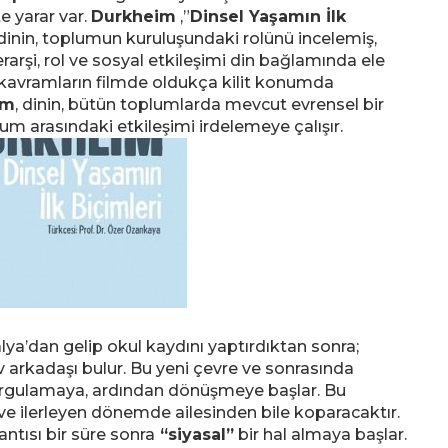
e yarar var.
Durkheim
,”
Dinsel Yaşamın İlk
dinin, toplumun kuruluşundaki rolünü incelemiş,
arşi, rol ve sosyal etkileşimi din bağlamında ele
u kavramların filmde oldukça kilit konumda
im
, dinin, bütün toplumlarda mevcut evrensel bir
m arasındaki etkileşimi irdelemeye çalışır.
ya’dan gelip okul kaydını yaptırdıktan sonra;
i ev arkadaşı bulur. Bu yeni çevre ve sonrasında
 sorgulamaya, ardından dönüşmeye başlar. Bu
e ilerleyen dönemde ailesinden bile koparacaktır.
antısı bir süre sonra
“siyasal”
bir hal almaya başlar.