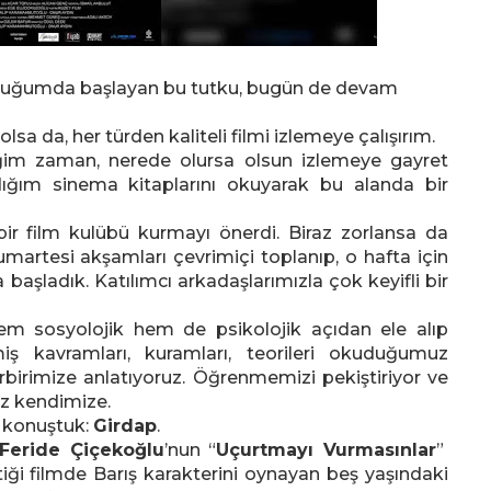
kluğumda başlayan bu tutku, bugün de devam
lsa da, her türden kaliteli filmi izlemeye çalışırım.
diğim zaman, nerede olursa olsun izlemeye gayret
dığım sinema kitaplarını okuyarak bu alanda bir
bir film kulübü kurmayı önerdi. Biraz zorlansa da
umartesi akşamları çevrimiçi toplanıp, o hafta için
 başladık. Katılımcı arkadaşlarımızla çok keyifli bir
em sosyolojik hem de psikolojik açıdan ele alıp
miş kavramları, kuramları, teorileri okuduğumuz
rbirimize anlatıyoruz. Öğrenmemizi pekiştiriyor ve
uz kendimize.
e konuştuk:
Girdap
.
Feride Çiçekoğlu
’nun “
Uçurtmayı Vurmasınlar
”
tiği filmde Barış karakterini oynayan beş yaşındaki