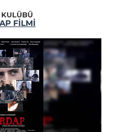
 KULÜBÜ
AP FİLMİ