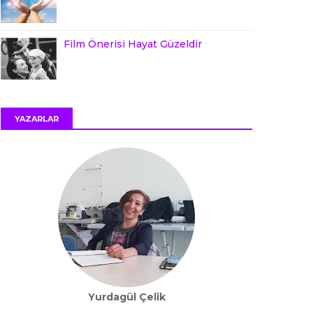
Film Önerisi Hayat Güzeldir
YAZARLAR
Yurdagül Çelik