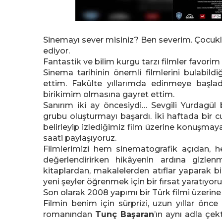
Sinemayı sever misiniz? Ben severim. Çocu
ediyor.
Fantastik ve bilim kurgu tarzı filmler favorim o
Sinema tarihinin önemli filmlerini bulabil
ettim. Fakülte yıllarımda edinmeye başla
birikimim olmasına gayret ettim.
Sanırım iki ay öncesiydi… Sevgili Yurdagül 
grubu oluşturmayı başardı. İki haftada bir c
belirleyip izlediğimiz film üzerine konuşmaya
saati paylaşıyoruz.
Filmlerimizi hem sinematografik açıdan, h
değerlendirirken hikâyenin ardına gizlen
kitaplardan, makalelerden atıflar yaparak bi
yeni şeyler öğrenmek için bir fırsat yaratıyor
Son olarak 2008 yapımı bir Türk filmi üzerin
Filmin benim için sürprizi, uzun yıllar önce
romanından
Tunç Başaran
’ın aynı adla çek