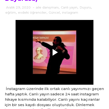
Aralık 29, 2020
-
aile danışmanı
,
Canlı yayın
,
Duyuru
,
eğitim
,
evdeki öğrenciler
,
Güncel
,
instagram
İnstagram üzerinde ilk ortak canlı yayınımızı geçen
hafta yaptık. Canlı yayın sadece 24 saat instagram
hikaye kısmında kalabiliyor. Canlı yayını kaçıranlar
için bir ses kaydı dosyası oluşturduk. Dinlemek