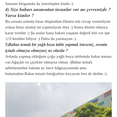
Sanırım blogumda da önermiştim kitabı :)
4) Size baharı
anımsatan insanlar var mı çevrenizde ?
Varsa kimler ?
Bu soruda aslında biraz düşündüm.Dürüst mü cevap vermeliyim
yoksa biraz strateji mi yapmalıyım diye :) Sonra dürüst olmaya
karar verdim :) Şu aralar bana baharı yaşatan değerli biri var işte
:) O kendini biliyor :) Daha da yazmayım :)
5)Bahar temalı bir yağlı boya tablo yapmak isteseniz, resmin
içinde olmazsa olmazınız ne olurdu ?
Aslında yapmış olduğum çoğu yağlı boya tablomda bahar teması
var.Ağaçlar ve çiçekler olmazsa olmaz :)Bahar temalı
tablolarımdan baktım az önce bilgisayarımda ama
bulamadım.Bahar temalı fotoğrafımı koyayım ben de dedim :)