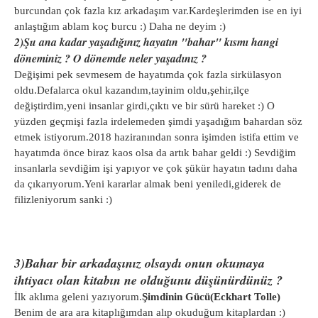
burcundan çok fazla kız arkadaşım var.Kardeşlerimden ise en iyi
anlaştığım ablam koç burcu :) Daha ne deyim :)
2)Şu ana kadar yaşadığınız hayatın "bahar" kısmı hangi
döneminiz ? O dönemde neler yaşadınız ?
Değişimi pek sevmesem de hayatımda çok fazla sirkülasyon
oldu.Defalarca okul kazandım,tayinim oldu,şehir,ilçe
değiştirdim,yeni insanlar girdi,çıktı ve bir sürü hareket :) O
yüzden geçmişi fazla irdelemeden şimdi yaşadığım bahardan söz
etmek istiyorum.2018 haziranından sonra işimden istifa ettim ve
hayatımda önce biraz kaos olsa da artık bahar geldi :) Sevdiğim
insanlarla sevdiğim işi yapıyor ve çok şükür hayatın tadını daha
da çıkarıyorum.Yeni kararlar almak beni yeniledi,giderek de
filizleniyorum sanki :)
3)Bahar bir arkadaşınız olsaydı onun okumaya
ihtiyacı olan kitabın ne olduğunu düşünürdünüz ?
İlk aklıma geleni yazıyorum.
Şimdinin Gücü(Eckhart Tolle)
Benim de ara ara kitaplığımdan alıp okuduğum kitaplardan :)