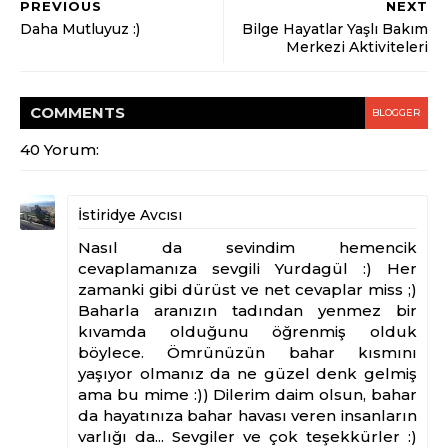
PREVIOUS
NEXT
Daha Mutluyuz :)
Bilge Hayatlar Yaşlı Bakım
Merkezi Aktiviteleri
COMMENT
S
BLOGGER
40 Yorum:
İstiridye Avcısı
Nasıl da sevindim hemencik
cevaplamanıza sevgili Yurdagül :) Her
zamanki gibi dürüst ve net cevaplar miss ;)
Baharla aranızın tadından yenmez bir
kıvamda olduğunu öğrenmiş olduk
böylece. Ömrünüzün bahar kısmını
yaşıyor olmanız da ne güzel denk gelmiş
ama bu mime :)) Dilerim daim olsun, bahar
da hayatınıza bahar havası veren insanların
varlığı da... Sevgiler ve çok teşekkürler :)