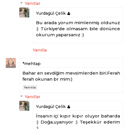
Yanıtlar
Yurdagül Çelik
Bu arada yorum mimlenmiş oldunuz
:) Türkiye'de olmasam bile dönünce
okurum yaparsanız :)
Yanıtla
*mehtap
Bahar en sevdiğim mevsimlerden biri.Ferah
ferah okunan br mim:)
Yanıtla
Yanıtlar
Yurdagül Çelik
İnsanın içi kıpır kıpır oluyor baharda
:) Doğa,uyanıyor :) Teşekkür ederim
:)