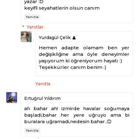
yazar :D
keyifli seyahatlerin olsun canım
Yanıtla
Yanıtlar
Yurdagül Çelik
Hemen adapte olamam ben yer
değişikliğine ama öyle deneyimler
yaşıyorum ki öğreniyorum hayatı :)
Teşekkürler canım benim :)
Yanıtla
Ertuğrul Yıldırım
ah bahar ah! izmirde havalar soğumaya
başladi,bahar her yere uğruyo ama bi
buralara uğramadi,nedesin bahar..😊
Yanıtla