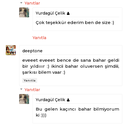
Yanıtlar
Yurdagül Çelik
Çok teşekkür ederim ben de size :)
Yanıtla
deeptone
eveeet eveeet bence de sana bahar geldi
bir yıldııır :) ikincii bahar oluversen şimdiii,
şarkısı bilem vaar :)
Yanıtla
Yanıtlar
Yurdagül Çelik
Bu gelen kaçıncı bahar bilmiyorum
ki :)))