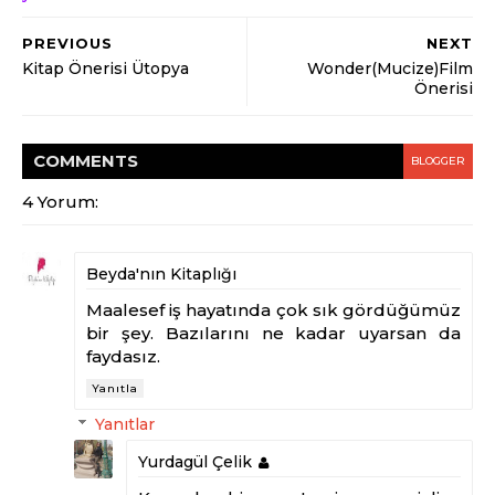
PREVIOUS
NEXT
Kitap Önerisi Ütopya
Wonder(Mucize)Film
Önerisi
COMMENT
S
BLOGGER
4 Yorum:
Beyda'nın Kitaplığı
Maalesef iş hayatında çok sık gördüğümüz
bir şey. Bazılarını ne kadar uyarsan da
faydasız.
Yanıtla
Yanıtlar
Yurdagül Çelik