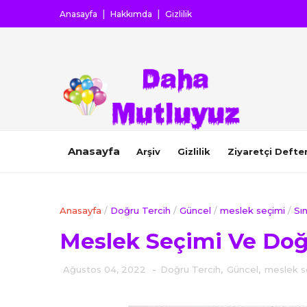
Anasayfa
Hakkımda
Gizlilik
Anasayfa
Arşiv
Gizlilik
Ziyaretçi Defter
Anasayfa
/
Doğru Tercih
/
Güncel
/
meslek seçimi
/
Sı
Meslek Seçimi Ve Doğ
Ağustos 04, 2022
-
Doğru Tercih
,
Güncel
,
meslek s