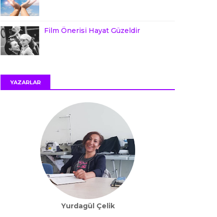
Film Önerisi Hayat Güzeldir
YAZARLAR
Yurdagül Çelik