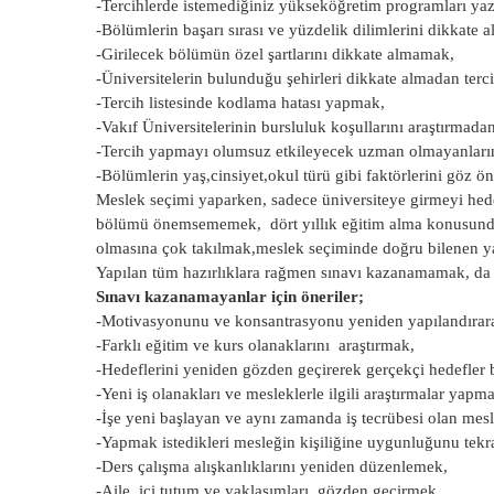
-Tercihlerde istemediğiniz yükseköğretim programları ya
-Bölümlerin başarı sırası ve yüzdelik dilimlerini dikkate
-Girilecek bölümün özel şartlarını dikkate almamak,
-Üniversitelerin bulunduğu şehirleri dikkate almadan ter
-Tercih listesinde kodlama hatası yapmak,
-Vakıf Üniversitelerinin bursluluk koşullarını araştırmada
-Tercih yapmayı olumsuz etkileyecek uzman olmayanların 
-Bölümlerin yaş,cinsiyet,okul türü gibi faktörlerini göz
Meslek seçimi yaparken, sadece üniversiteye girmeyi hedef
bölümü önemsememek, dört yıllık eğitim alma konusunda
olmasına çok takılmak,meslek seçiminde doğru bilenen ya
Yapılan tüm hazırlıklara rağmen sınavı kazanamamak, da 
Sınavı kazanamayanlar için öneriler;
-Motivasyonunu ve konsantrasyonu yeniden yapılandırara
-Farklı eğitim ve kurs olanaklarını araştırmak,
-Hedeflerini yeniden gözden geçirerek gerçekçi hedefler 
-Yeni iş olanakları ve mesleklerle ilgili araştırmalar yapm
-İşe yeni başlayan ve aynı zamanda iş tecrübesi olan mes
-Yapmak istedikleri mesleğin kişiliğine uygunluğunu tekr
-Ders çalışma alışkanlıklarını yeniden düzenlemek,
-Aile içi tutum ve yaklaşımları gözden geçirmek,