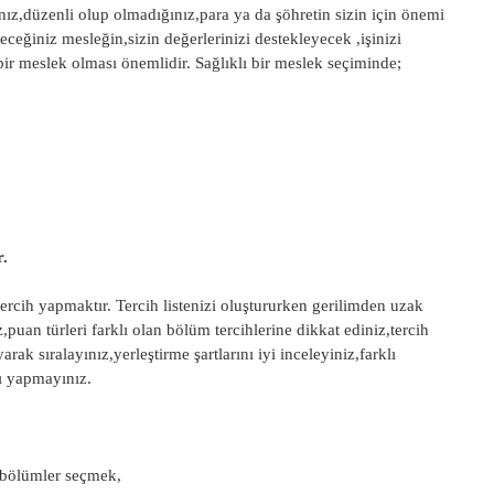
ınız,düzenli olup olmadığınız,para ya da şöhretin sizin için önemi
eceğiniz mesleğin,sizin değerlerinizi destekleyecek ,işinizi
ir meslek olması önemlidir. Sağlıklı bir meslek seçiminde;
r.
rcih yapmaktır. Tercih listenizi oluştururken gerilimden uzak
n türleri farklı olan bölüm tercihlerine dikkat ediniz,tercih
ak sıralayınız,yerleştirme şartlarını iyi inceleyiniz,farklı
nı yapmayınız.
 bölümler seçmek,