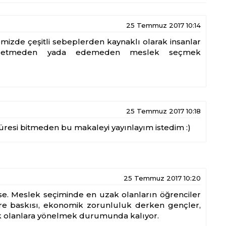
25 Temmuz 2017 10:14
izde çeşitli sebeplerden kaynaklı olarak insanlar
kkat etmeden yada edemeden meslek seçmek
25 Temmuz 2017 10:18
süresi bitmeden bu makaleyi yayınlayım istedim :)
25 Temmuz 2017 10:20
lse. Meslek seçiminde en uzak olanların öğrenciler
re baskısı, ekonomik zorunluluk derken gençler,
ak olanlara yönelmek durumunda kalıyor.