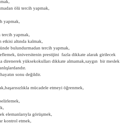
zmak,
 almadan ölü tercih yapmak,
cih yapmak,
n tercih yapmak,
etkisi altında kalmak,
 önünde bulundurmadan tercih yapmak,
lemek, üniversitenin prestijini fazla dikkate alarak girilecek
 direnerek yüksekokulları dikkate almamak,saygın bir meslek
nlışlardandır.
hayatın sonu değildir.
k,başarısızlıkla mücadele etmeyi öğrenmek,
belirlemek,
ak,
lek elemanlarıyla görüşmek,
ar kontrol etmek,