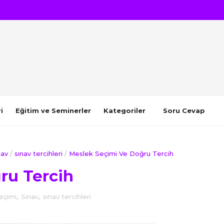
i
Eğitim ve Seminerler
Kategoriler
Soru Cevap
nav
/
sınav tercihleri
/
Meslek Seçimi Ve Doğru Tercih
ru Tercih
eçimi
,
Sınav
,
sınav tercihleri