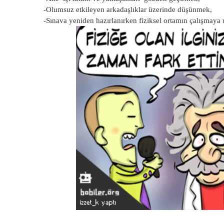
-Olumsuz etkileyen arkadaşlıklar üzerinde düşünmek,
-Sınava yeniden hazırlanırken fiziksel ortamın çalışmaya