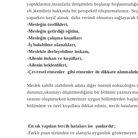
yaptıklarınız,insanlarla iletişimden hoşlanıp hoşlanmadığ
vb.)kendiniz hakkında bir perspektif oluşturmalısınız. Seç
yaparken keyif alarak daha verimli olmanızı sağlayacak b
-Mesleğin özellikleri,
-Mesleğin getirdiği eğitim,
-Mesleğin çalışma koşulları
-İş bulabilme olanakları,
-Meslekte ilerleyebilme imkanı,
-Ailenin imkan ve koşulları,
-Ailenin beklentileri,
-Çevresel etmenler gibi etmenler de dikkate alınmalıdı
Meslek sahibi olabilmek adına diğer önemli nokta,doğru te
durunuz,okumayı düşünmediğiniz bir bölümü yazmayınız,pua
sırasını oluştururken kriterinize uygun bölümlerden başlayar
bölümlere ve özel koşullara dikkat ediniz, tercih hataları
En sık yapılan tercih hataları ise şunlardır;
-Farklı puan türünden ve alanıyla uygunluk göstermeyen