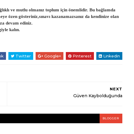
sağlıklı ve mutlu olmanız toplum için önemlidir. Bu bağlamda
meye özen gösteriniz,sınavı kazanamazsanız da kendinize olan
ıza devam ediniz.
iyle kalın.
ok
Twitter
Google+
Pinterest
Linkedin
NEXT
Güven Kaybolduğunda
BLOGGER