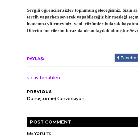
Sevgili öğrenciler,sizler toplumun geleceğisiniz. Sizin 
tercih yaparken severek yapabileceğiz bir mesleği seç
inancınızı yitirmeyiniz yeni çözümler bularak hayatın
Dilerim önerilerim biraz da olsun faydalı olmuştur.Sevg
Facebo
PAYLAŞ:
sınav tercihleri
PREVIOUS
Dönüştürme(Konversiyon)
POST
COMMENT
66 Yorum: