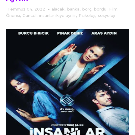
Temmuz 04, 2022
-
alacak
,
banka
,
borç
,
borçlu
,
Film
Önerisi
,
Güncel
,
insanlar ikiye ayrılır
,
Psikoloji
,
sosyoloji