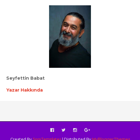
Seyfettin Babat
Yazar Hakkında
Created By
SoraTemplates
| Distributed By
MyBloggerThemes