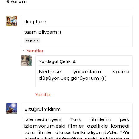
6 Yorum:
deeptone
taam izliycam :)
Yanıtla
Yanıtlar
Yurdagül Çelik
Nedense yorumların spama
düşüyor.Geç görüyorum :(((
Yanıtla
Ertuğrul Yıldırım
İzlemedim,yeni Türk filmlerini pek
izlemiyorum,eski filmler özellikle komedi
türü filmler olursa belki izliyom,tv'de.. "-Ya
elinde sihirli değneğiyle periyi beklersin ya