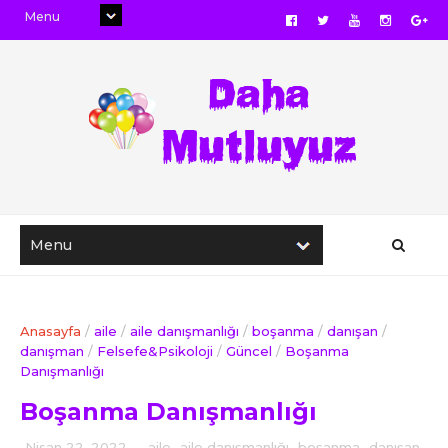
Anasayfa
/
aile
/
aile danışmanlığı
/
boşanma
/
danışan
/
danışman
/
Felsefe&Psikoloji
/
Güncel
/
Boşanma
Danışmanlığı
Boşanma Danışmanlığı
Nisan 22, 2022
-
aile
,
aile danışmanlığı
,
boşanma
,
danışan
,