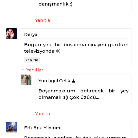
danışmanlık :)
Yanıtla
Derya
Bugün yine bir boşanma cinayeti gördüm
televizyonda 😔
Yanıtla
Yanıtlar
Yurdagül Çelik
Boşanma,ölüm getirecek bir şey
olmamalı :((( Çok üzücü...
Yanıtla
Ertuğrul Yıldırım
Boşanacak olanlara faydalı olur umarım..