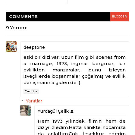
COMMENT
S
BLOGGER
9 Yorum:
deeptone
eski bir dizi var, uzun film gibi, scenes from
a marriage, 1973, ingmar bergman, bir
evlilikten manzaralar, bunu izleyen
isveçlilerde boşanmalar çoğalmış ve evlilik
danışmanına giden de :)
Yanıtla
Yanıtlar
Yurdagül Çelik
Hem 1973 yılındaki filmini hem de
diziyi izledim.Hatta klinikte hocamıza
da anlattım.Çok teşekkür ederim