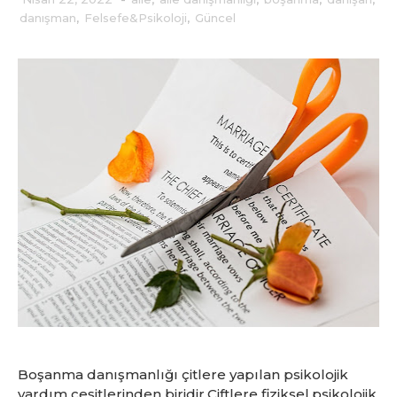
danışman
,
Felsefe&Psikoloji
,
Güncel
Boşanma danışmanlığı çitlere yapılan psikolojik
yardım çeşitlerinden biridir.Çiftlere fiziksel,psikolojik