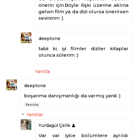
önerin için.Böyle ilişki üzerine aklına
gelwn film ya da dizi olursa önerirsen
sevinirim :)
deeptone
tabii ki, iyi filmler diziler kitaplar
olunca sölerim :)
Yanıtla
deeptone
boşanma danışmanlığı da varmış yaniii :)
Yanıtla
Yanıtlar
Yurdagül Çelik
Var var iyice bölümlere ayrıldı