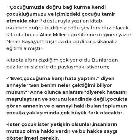
''
Çocuğumuzla doğru bağ kurma,kendi
çocukluğumuzu ve içimizdeki çocuğu tamir
etmekle olur.
'' düsturuyla yazılan kitabı
okurken,doğru bildiğiniz çoğu şey ters düz olacak.
Kitapta bolca
Alice Miller
öğretilerine değinen yazar
Nihan Kaya,yurt dışında da ciddi bir psikanaliz
eğitimi almıştır.
Kitapta altını çizdiğim çok yer oldu.Bunlardan
bazılarını sizlerle de paylaşmak istiyorum;
-
''Evet,çocuğuma karşı hata yaptım.'' diyen
anneyle ''Sen benim neler çektiğimi biliyor
musun?'' Anne olunca anlarsın!''diyerek hatasını
meşrulaştıran ve sorunu kendinde değil,çocukta
gören annenin ve o anneyi haklı bulan toplumun
çocuğa yaklaşımında çok büyük fark olacaktır.
-
İster çocuk ister yetişkin olsunlar,insanların
mutsuz olma hakkı vardır ve bu hakka saygı
gösterilmesi gerekir.