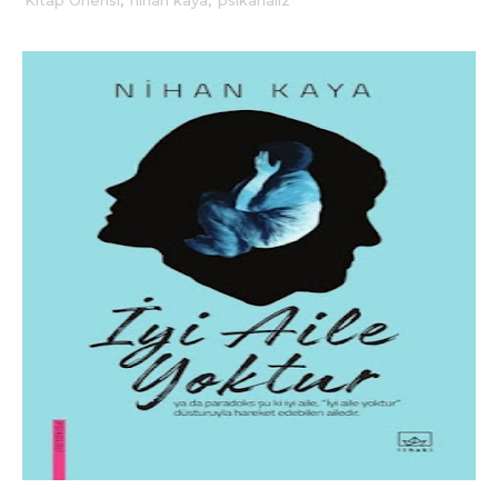
Kitap Önerisi
,
nihan kaya
,
psikanaliz