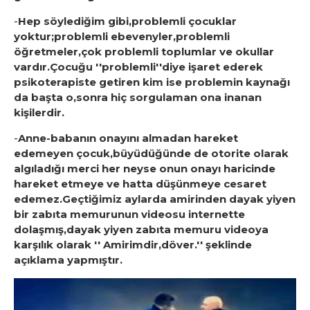
-
Hep söylediğim gibi,problemli çocuklar
yoktur;problemli ebevenyler,problemli
öğretmeler,çok problemli toplumlar ve okullar
vardır.Çocuğu ''problemli''diye işaret ederek
psikoterapiste getiren kim ise problemin kaynağı
da başta o,sonra hiç sorgulaman ona inanan
kişilerdir.
-
Anne-babanın onayını almadan hareket
edemeyen çocuk,büyüdüğünde de otorite olarak
algıladığı merci her neyse onun onayı haricinde
hareket etmeye ve hatta düşünmeye cesaret
edemez.Geçtiğimiz aylarda amirinden dayak yiyen
bir zabıta memurunun videosu internette
dolaşmış,dayak yiyen zabıta memuru videoya
karşılık olarak '' Amirimdir,döver.'' şeklinde
açıklama yapmıştır.