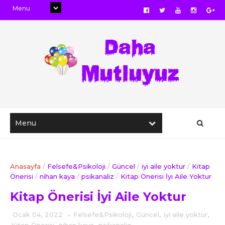
Anasayfa
/
Felsefe&Psikoloji
/
Güncel
/
iyi aile yoktur
/
Kitap
Önerisi
/
nihan kaya
/
psikanaliz
/
Kitap Önerisi İyi Aile Yoktur
Kitap Önerisi İyi Aile Yoktur
Ocak 04, 2022
-
Felsefe&Psikoloji
,
Güncel
,
iyi aile yoktur
,