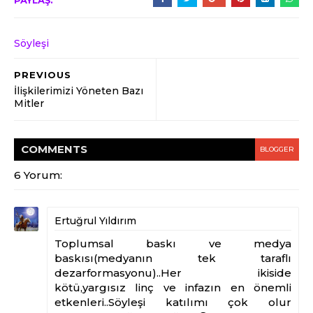
PAYLAŞ:
Söyleşi
PREVIOUS
İlişkilerimizi Yöneten Bazı
Mitler
COMMENT
S
BLOGGER
6 Yorum:
Ertuğrul Yıldırım
Toplumsal baskı ve medya
baskısı(medyanın tek taraflı
dezarformasyonu)..Her ikiside
kötü,yargısız linç ve infazın en önemli
etkenleri..Söyleşi katılımı çok olur