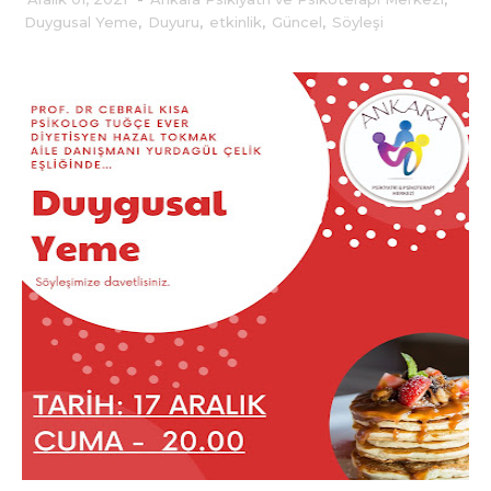
Duygusal Yeme
,
Duyuru
,
etkinlik
,
Güncel
,
Söyleşi