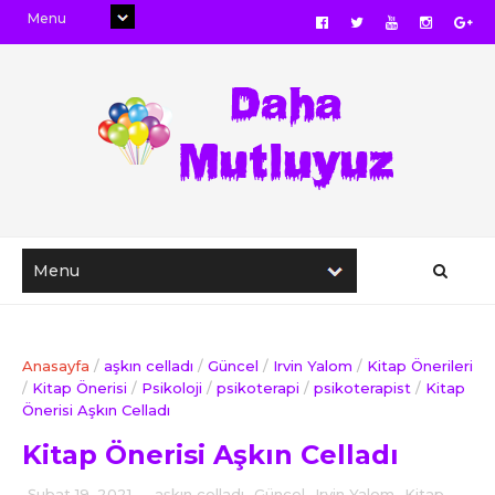
Anasayfa
/
aşkın celladı
/
Güncel
/
Irvin Yalom
/
Kitap Önerileri
/
Kitap Önerisi
/
Psikoloji
/
psikoterapi
/
psikoterapist
/
Kitap
Önerisi Aşkın Celladı
Kitap Önerisi Aşkın Celladı
Şubat 19, 2021
-
aşkın celladı
,
Güncel
,
Irvin Yalom
,
Kitap