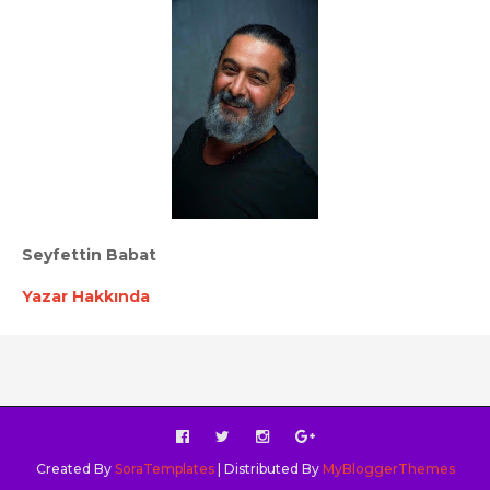
Seyfettin Babat
Yazar Hakkında
Created By
SoraTemplates
| Distributed By
MyBloggerThemes