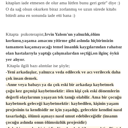
kitapları iade etmesen de olur ama lütfen bunu geri getir'' diye :)
O da sağ olsun okurken biraz zorlanmış ve uzun sürede kitabı
bitirdi ama en sonunda iade etti bana :)
Kitapta psikoterapist,
Irvin Yalom'un yalnızlık,ölüm
korkusu,yaşama amacını yitirme gibi aslında hiçbirimizin
tamamen kaçamayacağı temel insanlık kaygılarından rahatsız
olan hastalarıyla yaptığı çalışmalardan seçtiği,on ilginç öykü
yer alıyor.
Kitapla ilgili bazı alıntılar ise şöyle;
-
Yeni arkadaşlar, yalnızca veda edilecek ve acı verilecek daha
çok insan demek.
-
Anne veya babayı ya da çok eski bir arkadaşı kaybetmek
çoğu kez geçmişi kaybetmektir: ölen kişi çok eski dönemlerin
değerli olaylarının yaşayan tek tanığı olabilir. Ama bir çocuğu
kaybetmek geleceği kaybetmektir: kaybedilen, kişinin yaşam
projesinin ta kendisidir ne için yaşadığı, gelecekte kendini nasıl
tasarladığı, ölümü aşmayı nasıl umut edebileceğidir (insanın
çocuğu aslında onun ölümsüzlük projesidir)