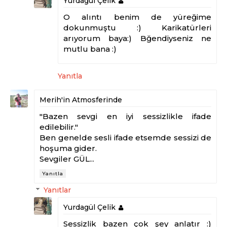
Yurdagül Çelik
O alıntı benim de yüreğime
dokunmuştu :) Karikatürleri
arıyorum baya:) Bğendiyseniz ne
mutlu bana :)
Yanıtla
Merih'in Atmosferinde
"Bazen sevgi en iyi sessizlikle ifade
edilebilir."
Ben genelde sesli ifade etsemde sessizi de
hoşuma gider.
Sevgiler GÜL...
Yanıtla
Yanıtlar
Yurdagül Çelik
Sessizlik bazen çok şey anlatır :)