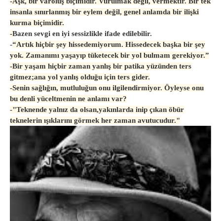
-
Aşk, bir varoluş biçimidir. Vurulmak değil, vermektir. Bir tek
insanla sınırlanmış bir eylem değil, genel anlamda bir ilişki
kurma biçimidir.
-
Bazen sevgi en iyi sessizlikle ifade edilebilir.
-
“Artık hiçbir şey hissedemiyorum. Hissedecek başka bir şey
yok. Zamanımı yaşayıp tüketecek bir yol bulmam gerekiyor.”
-
Bir yaşam hiçbir zaman yanlış bir patika yüzünden ters
gitmez;ana yol yanlış olduğu için ters gider.
-
Senin sağlığın, mutluluğun onu ilgilendirmiyor. Öyleyse onu
bu denli yüceltmenin ne anlamı var?
-
"Teknende yalnız da olsan,yakınlarda inip çıkan öbür
teknelerin ışıklarını görmek her zaman avutucudur."