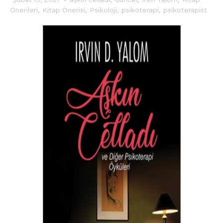
Önerileri
,
Kitap Önerisi
,
Psikoloji
,
psikoterapi
,
psikoterapist