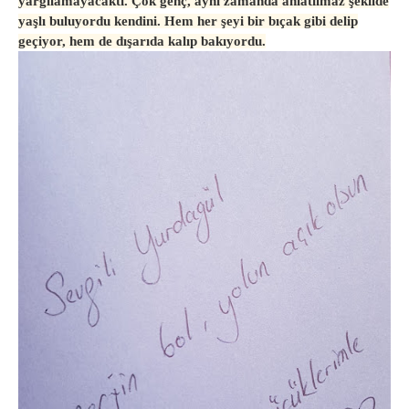
yargılamayacaktı. Çok genç, aynı zamanda anlatılmaz şekilde
yaşlı buluyordu kendini. Hem her şeyi bir bıçak gibi delip
geçiyor, hem de dışarıda kalıp bakıyordu.