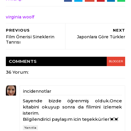
virginia woolf
PREVIOUS
NEXT
Film Önerisi Sineklerin
Japonlara Göre Türkler
Tanrısı
COMMENT
S
BLOGGER
36 Yorum:
incidennotlar
Sayende bizde öğrenmiş olduk.Once
kitabini okuyup sonra da filimini izlemek
isterim.
Bilgilendirici paylaşım icin teşekkürler💓💓
Yanıtla