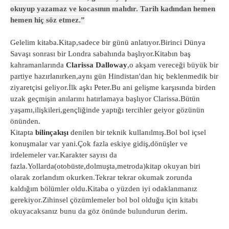
okuyup yazamaz ve kocasının malıdır. Tarih kadından hemen
hemen hiç söz etmez.”
Gelelim kitaba.Kitap,sadece bir günü anlatıyor.Birinci Dünya
Savaşı sonrası bir Londra sabahında başlıyor.Kitabın baş
kahramanlarında
Clarissa Dalloway
,o akşam vereceği büyük bir
partiye hazırlanırken,aynı gün Hindistan'dan hiç beklenmedik bir
ziyaretçisi geliyor.İlk aşkı Peter.Bu ani gelişme karşısında birden
uzak geçmişin anılarını hatırlamaya başlıyor Clarissa.Bütün
yaşamı,ilişkileri,gençliğinde yaptığı tercihler geiyor gözünün
önünden.
Kitapta
bilinçakışı
denilen bir teknik kullanılmış.Bol bol içsel
konuşmalar var yani.Çok fazla eskiye gidiş,dönüşler ve
irdelemeler var.Karakter sayısı da
fazla.Yollarda(otobüste,dolmuşta,metroda)kitap okuyan biri
olarak zorlandım okurken.Tekrar tekrar okumak zorunda
kaldığım bölümler oldu.Kitaba o yüzden iyi odaklanmanız
gerekiyor.Zihinsel çözümlemeler bol bol olduğu için kitabı
okuyacaksanız bunu da göz önünde bulundurun derim.