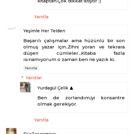
kitaptan.Çok dikkat istiyor :)
Yanıtla
Yeşimle Her Telden
Başarılı çalışmalar ama hüzünlü bir son
olmuş yazar için..Zihni yoran ve tekrara
düşen cümleler...Kitaba fazla
ısınamıyorum o zaman ben ne yazık ki..
Yanıtla
Yanıtlar
Yurdagül Çelik
Ben de zorlandım,iyi konsantre
olmak gerekiyor.
Yanıtla
DüşTasarımcısı