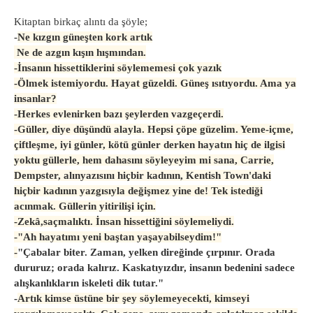
Kitaptan birkaç alıntı da şöyle;
-
Ne kızgın güneşten kork artık
Ne de azgın kışın hışmından.
-İ
nsanın hissettiklerini söylememesi çok yazık
-
Ölmek istemiyordu. Hayat güzeldi. Güneş ısıtıyordu. Ama ya
insanlar?
-
Herkes evlenirken bazı şeylerden vazgeçerdi.
-
Güller, diye düşündü alayla. Hepsi çöpe güzelim. Yeme-içme,
çiftleşme, iyi günler, kötü günler derken hayatın hiç de ilgisi
yoktu güllerle, hem dahasını söyleyeyim mi sana, Carrie,
Dempster, alınyazısını hiçbir kadının, Kentish Town'daki
hiçbir kadının yazgısıyla değişmez yine de! Tek istediği
acınmak. Güllerin yitirilişi için.
-
Zekâ,saçmalıktı. İnsan hissettiğini söylemeliydi.
-
"Ah hayatımı yeni baştan yaşayabilseydim!"
-
"Çabalar biter. Zaman, yelken direğinde çırpınır. Orada
dururuz; orada kalırız. Kaskatıyızdır, insanın bedenini sadece
alışkanlıkların iskeleti dik tutar."
-
Artık kimse üstüne bir şey söylemeyecekti, kimseyi