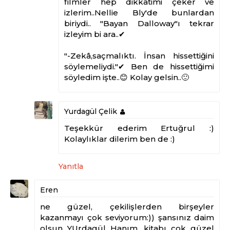
filmler hep dikkatimi çeker ve
izlerim..Nellie Bly'de bunlardan
biriydi.. "Bayan Dalloway"ı tekrar
izleyim bi ara..✔
"-Zekâ,saçmalıktı. İnsan hissettiğini
söylemeliydi."✔ Ben de hissettiğimi
söyledim işte..😊 Kolay gelsin..🙂
Yurdagül Çelik
Teşekkür ederim Ertuğrul :)
Kolaylıklar dilerim ben de :)
Yanıtla
Eren
ne güzel, çekilişlerden birşeyler
kazanmayı çok seviyorum:)) şansınız daim
olsun YUrdagül Hanım, kitabı çok güzel