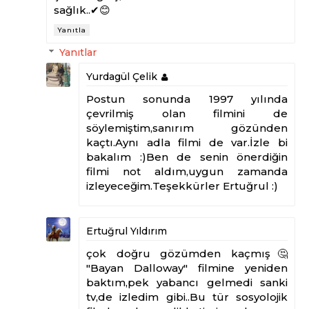
sağlık..✔😊
Yanıtla
Yanıtlar
Yurdagül Çelik
Postun sonunda 1997 yılında
çevrilmiş olan filmini de
söylemiştim,sanırım gözünden
kaçtı.Aynı adla filmi de var.İzle bi
bakalım :)Ben de senin önerdiğin
filmi not aldım,uygun zamanda
izleyeceğim.Teşekkürler Ertuğrul :)
Ertuğrul Yıldırım
çok doğru gözümden kaçmış🤔
"Bayan Dalloway" filmine yeniden
baktım,pek yabancı gelmedi sanki
tv,de izledim gibi..Bu tür sosyolojik