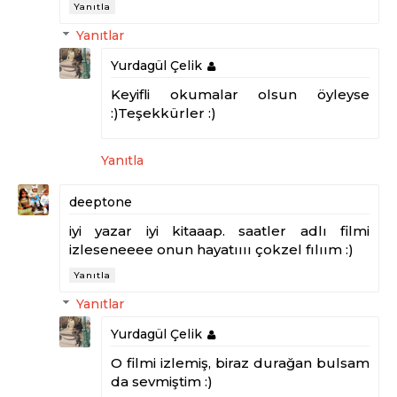
Yanıtla
Yanıtlar
Yurdagül Çelik
Keyifli okumalar olsun öyleyse
:)Teşekkürler :)
Yanıtla
deeptone
iyi yazar iyi kitaaap. saatler adlı filmi
izleseneeee onun hayatıııı çokzel fılıım :)
Yanıtla
Yanıtlar
Yurdagül Çelik
O filmi izlemiş, biraz durağan bulsam
da sevmiştim :)