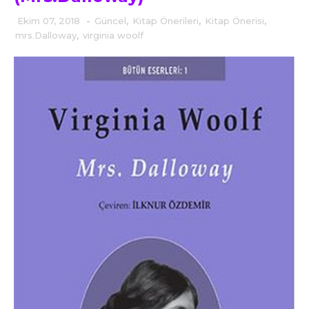
Ekim 07, 2018
-
Güncel
,
Kitap Önerileri
,
Kitap Önerisi
,
mrs.Dalloway
,
virginia woolf