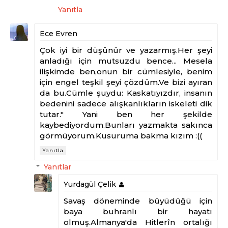
Yanıtla
Ece Evren
Çok iyi bir düşünür ve yazarmış.Her şeyi
anladığı için mutsuzdu bence... Mesela
ilişkimde ben,onun bir cümlesiyle, benim
için engel teşkil şeyi çözdüm.Ve bizi ayıran
da bu.Cümle şuydu: Kaskatıyızdır, insanın
bedenini sadece alışkanlıkların iskeleti dik
tutar." Yani ben her şekilde
kaybediyordum.Bunları yazmakta sakınca
görmüyorum.Kusuruma bakma kızım :((
Yanıtla
Yanıtlar
Yurdagül Çelik
Savaş döneminde büyüdüğü için
baya buhranlı bir hayatı
olmuş.Almanya'da Hitlerîn ortalığı