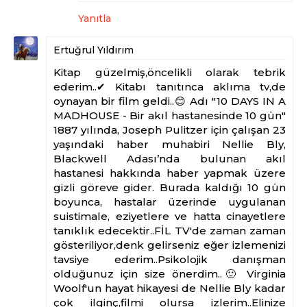
Yanıtla
Ertuğrul Yıldırım
Kitap güzelmiş,öncelikli olarak tebrik
ederim..✔ Kitabı tanıtınca aklıma tv,de
oynayan bir film geldi..😊 Adı "10 DAYS IN A
MADHOUSE - Bir akıl hastanesinde 10 gün"
1887 yılında, Joseph Pulitzer için çalışan 23
yaşındaki haber muhabiri Nellie Bly,
Blackwell Adası’nda bulunan akıl
hastanesi hakkında haber yapmak üzere
gizli göreve gider. Burada kaldığı 10 gün
boyunca, hastalar üzerinde uygulanan
suistimale, eziyetlere ve hatta cinayetlere
tanıklık edecektir..FİL TV'de zaman zaman
gösteriliyor,denk gelirseniz eğer izlemenizi
tavsiye ederim..Psikolojik danışman
olduğunuz için size önerdim..🙂 Virginia
Woolf'un hayat hikayesi de Nellie Bly kadar
çok ilginç,filmi olursa izlerim..Elinize