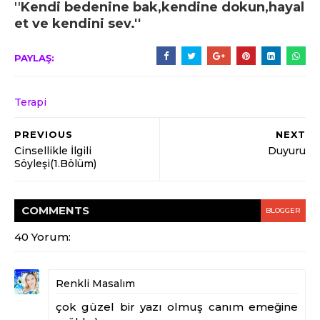
''
Kendi bedenine bak,kendine dokun,hayal
et ve kendini sev.''
PAYLAŞ:
Terapi
PREVIOUS
NEXT
Cinsellikle İlgili
Duyuru
Söyleşi(1.Bölüm)
COMMENT
S
BLOGGER
40 Yorum:
Renkli Masalım
çok güzel bir yazı olmuş canım emeğine