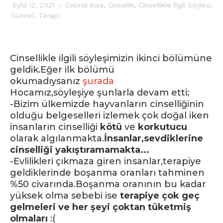
Eylül 12, 2021
-
Cebrail Kısa
,
Cinsellik
,
Cinsellikle İlgili Söyleşi
,
Güncel
,
Terapi
Cinsellikle ilgili söyleşimizin ikinci bölümüne
geldik.Eğer ilk bölümü
okumadıysanız
şurada
Hocamız,söyleşiye şunlarla devam etti;
-Bizim ülkemizde hayvanların cinselliğinin
olduğu belgeselleri izlemek çok doğal iken
insanların cinselliği
kötü
ve
korkutucu
olarak algılanmakta.
İnsanlar,sevdiklerine
cinselliği yakıştıramamakta...
-Evlilikleri çıkmaza giren insanlar,terapiye
geldiklerinde boşanma oranları tahminen
%50 civarında.Boşanma oranının bu kadar
yüksek olma sebebi ise
terapiye çok geç
gelmeleri ve her şeyi çoktan tüketmiş
olmaları
:(