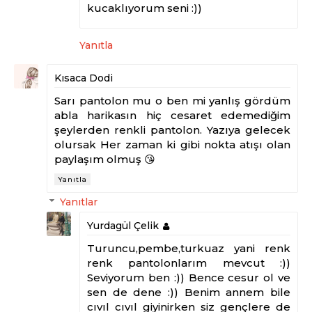
kucaklıyorum seni :))
Yanıtla
Kısaca Dodi
Sarı pantolon mu o ben mi yanlış gördüm
abla harikasın hiç cesaret edemediğim
şeylerden renkli pantolon. Yazıya gelecek
olursak Her zaman ki gibi nokta atışı olan
paylaşım olmuş 😘
Yanıtla
Yanıtlar
Yurdagül Çelik
Turuncu,pembe,turkuaz yani renk
renk pantolonlarım mevcut :))
Seviyorum ben :)) Bence cesur ol ve
sen de dene :)) Benim annem bile
cıvıl cıvıl giyinirken siz gençlere de