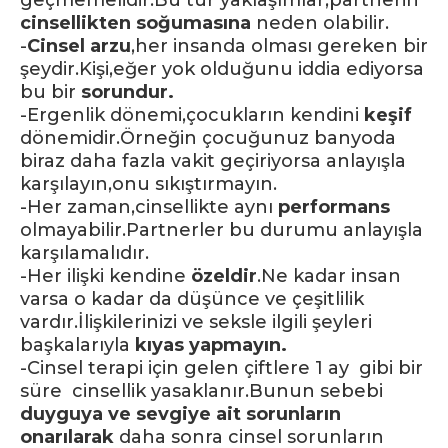
geçmemelidir.Bu tür yaklaşımlar,partnerin
cinsellikten soğumasına
neden olabilir.
-
Cinsel arzu
,her insanda olması gereken bir
şeydir.Kişi,eğer yok olduğunu iddia ediyorsa
bu bir
sorundur.
-Ergenlik dönemi,çocukların kendini
keşif
dönemidir.Örneğin çocuğunuz banyoda
biraz daha fazla vakit geçiriyorsa anlayışla
karşılayın,onu sıkıştırmayın.
-Her zaman,cinsellikte aynı
performans
olmayabilir.Partnerler bu durumu anlayışla
karşılamalıdır.
-Her ilişki kendine
özeldir
.Ne kadar insan
varsa o kadar da düşünce ve çeşitlilik
vardır.İlişkilerinizi ve seksle ilgili şeyleri
başkalarıyla
kıyas yapmayın.
-Cinsel terapi için gelen çiftlere 1 ay gibi bir
süre cinsellik yasaklanır.Bunun sebebi
duyguya ve sevgiye ait sorunların
onarılarak
daha sonra cinsel sorunların