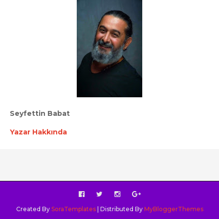
Seyfettin Babat
Yazar Hakkında
Created By
SoraTemplates
| Distributed By
MyBloggerThemes