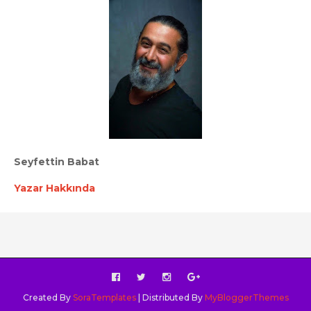
Seyfettin Babat
Yazar Hakkında
Created By
SoraTemplates
| Distributed By
MyBloggerThemes